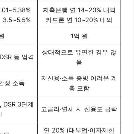
01~5.38%
저축은행 연 14~20% 내외
3.5~5.5%
카드론 연 10~20% 내외
 원
1억 원
상대적으로 유연한 경우 많
DSR 등 엄격
음
저신용·소득 증빙 어려운 계
 안정 소득
층 포함
 DSR 3단계
고금리·연체 시 신용도 급락
한
연 20% (대부업·이자제한