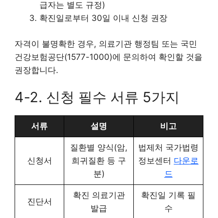
급자는 별도 규정)
확진일로부터 30일 이내 신청 권장
자격이 불명확한 경우, 의료기관 행정팀 또는 국민
건강보험공단(1577-1000)에 문의하여 확인할 것을
권장합니다.
4-2. 신청 필수 서류 5가지
서류
설명
비고
질환별 양식(암,
법제처 국가법령
신청서
희귀질환 등 구
정보센터
다운로
분)
드
확진 의료기관
확진일 기록 필
진단서
발급
수