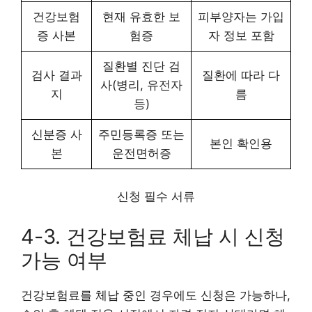
건강보험
현재 유효한 보
피부양자는 가입
증 사본
험증
자 정보 포함
질환별 진단 검
검사 결과
질환에 따라 다
사(병리, 유전자
지
름
등)
신분증 사
주민등록증 또는
본인 확인용
본
운전면허증
신청 필수 서류
4-3. 건강보험료 체납 시 신청
가능 여부
건강보험료를 체납 중인 경우에도 신청은 가능하나,