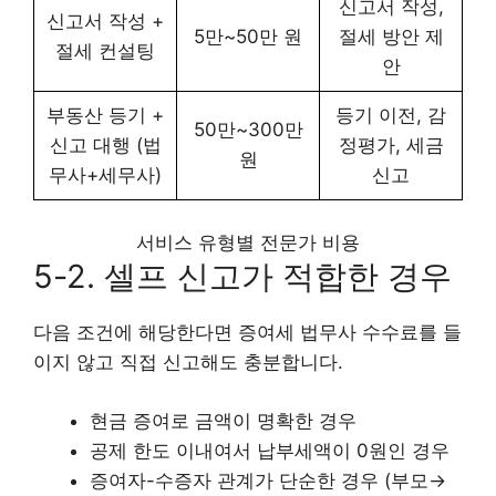
신고서 작성,
신고서 작성 +
5만~50만 원
절세 방안 제
절세 컨설팅
안
부동산 등기 +
등기 이전, 감
50만~300만
신고 대행 (법
정평가, 세금
원
무사+세무사)
신고
서비스 유형별 전문가 비용
5-2. 셀프 신고가 적합한 경우
다음 조건에 해당한다면 증여세 법무사 수수료를 들
이지 않고 직접 신고해도 충분합니다.
현금 증여로 금액이 명확한 경우
공제 한도 이내여서 납부세액이 0원인 경우
증여자-수증자 관계가 단순한 경우 (부모→