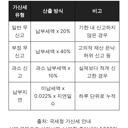
가산세
산출 방식
비고
유형
일반 무
기한 내 신고하지
납부세액 x 20%
신고
않은 경우
부정 무
고의적 재산 은닉·
납부세액 x 40%
신고
허위 신고 등
과소 신
과소 납부세액 x
실제보다 적게 신
고
10%
고한 경우
미납세액 x
납부지
0.022% x 지연일
하루 단위로 누적
연
수
출처: 국세청 가산세 안내