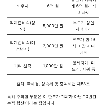
배우자
6억 원
게 6억 원까지
비과세
직계존비속(성
부모가 성인
5,000만 원
인)
자녀에게
부모가 만 19
직계존비속(미
2,000만 원
세 미만 자녀
성년자)
에게
형제자매, 며
기타 친족
1,000만 원
느리, 사위 등
출처: 국세청, 상속세 및 증여세법 제53조
특히 주의할 부분은 이 한도가 ‘1회’가 아닌 ’10년간
누적 합산’이라는 점입니다.