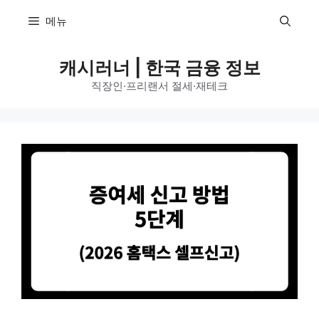
컨
메뉴
텐
츠
캐시러너 | 한국 금융 정보
로
건
직장인·프리랜서 절세·재테크
너
뛰
기