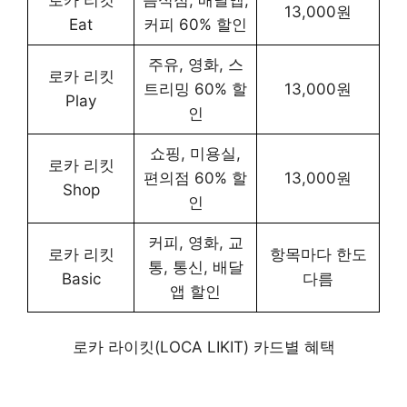
13,000원
Eat
커피 60% 할인
주유, 영화, 스
로카 리킷
트리밍 60% 할
13,000원
Play
인
쇼핑, 미용실,
로카 리킷
편의점 60% 할
13,000원
Shop
인
커피, 영화, 교
로카 리킷
항목마다 한도
통, 통신, 배달
Basic
다름
앱 할인
로카 라이킷(LOCA LIKIT) 카드별 혜택