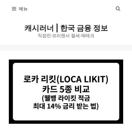
컨
메뉴
텐
츠
캐시러너 | 한국 금융 정보
로
건
직장인·프리랜서 절세·재테크
너
뛰
기